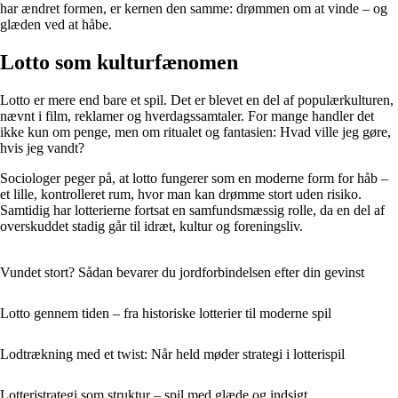
har ændret formen, er kernen den samme: drømmen om at vinde – og
glæden ved at håbe.
Lotto som kulturfænomen
Lotto er mere end bare et spil. Det er blevet en del af populærkulturen,
nævnt i film, reklamer og hverdagssamtaler. For mange handler det
ikke kun om penge, men om ritualet og fantasien: Hvad ville jeg gøre,
hvis jeg vandt?
Sociologer peger på, at lotto fungerer som en moderne form for håb –
et lille, kontrolleret rum, hvor man kan drømme stort uden risiko.
Samtidig har lotterierne fortsat en samfundsmæssig rolle, da en del af
overskuddet stadig går til idræt, kultur og foreningsliv.
Vundet stort? Sådan bevarer du jordforbindelsen efter din gevinst
Lotto gennem tiden – fra historiske lotterier til moderne spil
Lodtrækning med et twist: Når held møder strategi i lotterispil
Lotteristrategi som struktur – spil med glæde og indsigt