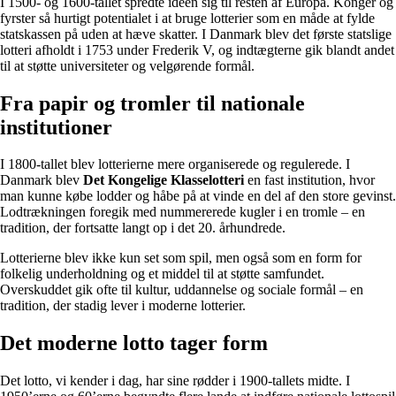
I 1500- og 1600-tallet spredte idéen sig til resten af Europa. Konger og
fyrster så hurtigt potentialet i at bruge lotterier som en måde at fylde
statskassen på uden at hæve skatter. I Danmark blev det første statslige
lotteri afholdt i 1753 under Frederik V, og indtægterne gik blandt andet
til at støtte universiteter og velgørende formål.
Fra papir og tromler til nationale
institutioner
I 1800-tallet blev lotterierne mere organiserede og regulerede. I
Danmark blev
Det Kongelige Klasselotteri
en fast institution, hvor
man kunne købe lodder og håbe på at vinde en del af den store gevinst.
Lodtrækningen foregik med nummererede kugler i en tromle – en
tradition, der fortsatte langt op i det 20. århundrede.
Lotterierne blev ikke kun set som spil, men også som en form for
folkelig underholdning og et middel til at støtte samfundet.
Overskuddet gik ofte til kultur, uddannelse og sociale formål – en
tradition, der stadig lever i moderne lotterier.
Det moderne lotto tager form
Det lotto, vi kender i dag, har sine rødder i 1900-tallets midte. I