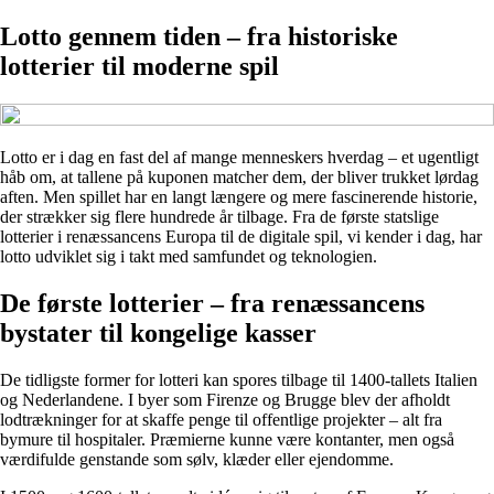
Lotto gennem tiden – fra historiske
lotterier til moderne spil
Lotto er i dag en fast del af mange menneskers hverdag – et ugentligt
håb om, at tallene på kuponen matcher dem, der bliver trukket lørdag
aften. Men spillet har en langt længere og mere fascinerende historie,
der strækker sig flere hundrede år tilbage. Fra de første statslige
lotterier i renæssancens Europa til de digitale spil, vi kender i dag, har
lotto udviklet sig i takt med samfundet og teknologien.
De første lotterier – fra renæssancens
bystater til kongelige kasser
De tidligste former for lotteri kan spores tilbage til 1400-tallets Italien
og Nederlandene. I byer som Firenze og Brugge blev der afholdt
lodtrækninger for at skaffe penge til offentlige projekter – alt fra
bymure til hospitaler. Præmierne kunne være kontanter, men også
værdifulde genstande som sølv, klæder eller ejendomme.