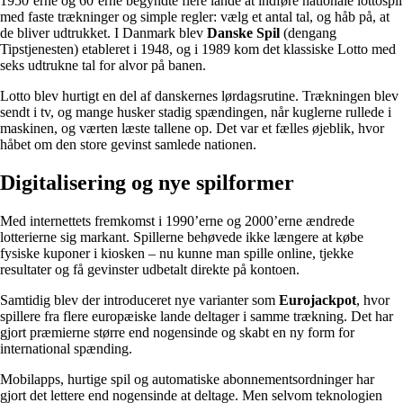
1950’erne og 60’erne begyndte flere lande at indføre nationale lottospil
med faste trækninger og simple regler: vælg et antal tal, og håb på, at
de bliver udtrukket. I Danmark blev
Danske Spil
(dengang
Tipstjenesten) etableret i 1948, og i 1989 kom det klassiske Lotto med
seks udtrukne tal for alvor på banen.
Lotto blev hurtigt en del af danskernes lørdagsrutine. Trækningen blev
sendt i tv, og mange husker stadig spændingen, når kuglerne rullede i
maskinen, og værten læste tallene op. Det var et fælles øjeblik, hvor
håbet om den store gevinst samlede nationen.
Digitalisering og nye spilformer
Med internettets fremkomst i 1990’erne og 2000’erne ændrede
lotterierne sig markant. Spillerne behøvede ikke længere at købe
fysiske kuponer i kiosken – nu kunne man spille online, tjekke
resultater og få gevinster udbetalt direkte på kontoen.
Samtidig blev der introduceret nye varianter som
Eurojackpot
, hvor
spillere fra flere europæiske lande deltager i samme trækning. Det har
gjort præmierne større end nogensinde og skabt en ny form for
international spænding.
Mobilapps, hurtige spil og automatiske abonnementsordninger har
gjort det lettere end nogensinde at deltage. Men selvom teknologien