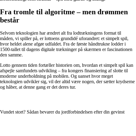
Fra tromle til algoritme – men drømmen
består
Selvom teknologien har ændret alt fra lodtrækningens format til
måden, vi spiller på, er lottoens grundidé uforandret: et simpelt spil,
hvor heldet alene afgør udfaldet. Fra de første håndtrukne lodder i
1500-tallet til dagens digitale trækninger på skærmen er fascinationen
den samme.
Lotto gennem tiden fortæller historien om, hvordan et simpelt spil kan
afspejle samfundets udvikling – fra kongers finansiering af slotte til
moderne underholdning på mobilen. Og uanset hvor meget
teknologien udvikler sig, vil der altid være nogen, der sætter krydserne
og håber, at denne gang er det deres tur.
Vundet stort? Sådan bevarer du jordforbindelsen efter din gevinst