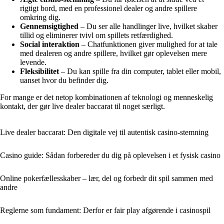
rigtigt bord, med en professionel dealer og andre spillere
omkring dig.
Gennemsigtighed
– Du ser alle handlinger live, hvilket skaber
tillid og eliminerer tvivl om spillets retfærdighed.
Social interaktion
– Chatfunktionen giver mulighed for at tale
med dealeren og andre spillere, hvilket gør oplevelsen mere
levende.
Fleksibilitet
– Du kan spille fra din computer, tablet eller mobil,
uanset hvor du befinder dig.
For mange er det netop kombinationen af teknologi og menneskelig
kontakt, der gør live dealer baccarat til noget særligt.
Live dealer baccarat: Den digitale vej til autentisk casino-stemning
Casino guide: Sådan forbereder du dig på oplevelsen i et fysisk casino
Online pokerfællesskaber – lær, del og forbedr dit spil sammen med
andre
Reglerne som fundament: Derfor er fair play afgørende i casino­spil