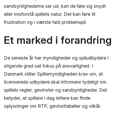
sandsynlighederne ser ud, kan de føle sig snydt
eller misforstå spillets natur. Det kan føre til
frustration og i værste fald problemspil.
Et marked i forandring
De seneste år har myndigheder og spiludbydere i
stigende grad sat fokus på ansvarlighed. I
Danmark stiller Spillemyndigheden krav om, at
licenserede udbydere skal informere tydeligt om
spillets regler, gevinster og sandsynligheder. Det
betyder, at spillere i dag lettere kan finde
oplysninger om RTP, gevinsttabeller og vilkår.