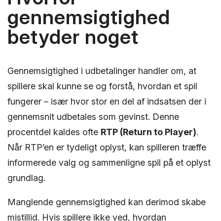
gennemsigtighed
betyder noget
Gennemsigtighed i udbetalinger handler om, at
spillere skal kunne se og forstå, hvordan et spil
fungerer – især hvor stor en del af indsatsen der i
gennemsnit udbetales som gevinst. Denne
procentdel kaldes ofte
RTP (Return to Player)
.
Når RTP’en er tydeligt oplyst, kan spilleren træffe
informerede valg og sammenligne spil på et oplyst
grundlag.
Manglende gennemsigtighed kan derimod skabe
mistillid. Hvis spillere ikke ved, hvordan