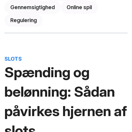
Gennemsigtighed
Online spil
Regulering
SLOTS
Spænding og
belønning: Sådan
påvirkes hjernen af
slots