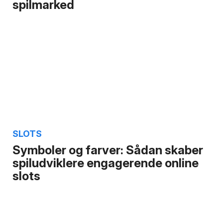
spilmarked
SLOTS
Symboler og farver: Sådan skaber
spiludviklere engagerende online
slots