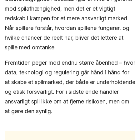
mod spilafhængighed, men det er et vigtigt
redskab i kampen for et mere ansvarligt marked.
Når spillere forstår, hvordan spillene fungerer, og
hvilke chancer de reelt har, bliver det lettere at
spille med omtanke.
Fremtiden peger mod endnu større åbenhed – hvor
data, teknologi og regulering går hånd i hånd for
at skabe et spilmarked, der både er underholdende
og etisk forsvarligt. For i sidste ende handler
ansvarligt spil ikke om at fjerne risikoen, men om
at gøre den synlig.