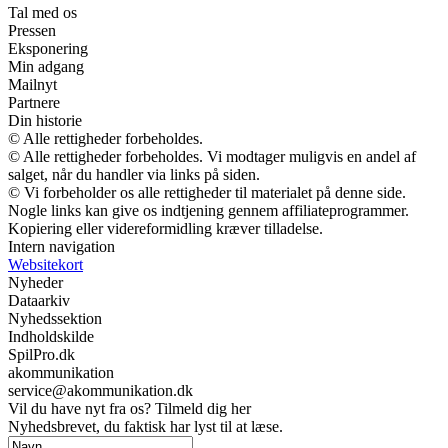
Tal med os
Pressen
Eksponering
Min adgang
Mailnyt
Partnere
Din historie
© Alle rettigheder forbeholdes.
© Alle rettigheder forbeholdes. Vi modtager muligvis en andel af
salget, når du handler via links på siden.
© Vi forbeholder os alle rettigheder til materialet på denne side.
Nogle links kan give os indtjening gennem affiliateprogrammer.
Kopiering eller videreformidling kræver tilladelse.
Intern navigation
Websitekort
Nyheder
Dataarkiv
Nyhedssektion
Indholdskilde
SpilPro.dk
akommunikation
service@akommunikation.dk
Vil du have nyt fra os? Tilmeld dig her
Nyhedsbrevet, du faktisk har lyst til at læse.