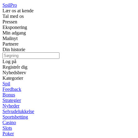
Spil
Pro
Lær os at kende
Tal med os
Pressen
Eksponering
Min adgang
Mailnyt
Partnere
Din historie
Log på
Registrér dig
Nyhedsbrev
Kategorier
Spil
Feedback
Bonus
Strategier
Nyheder
Selvudelukkelse
Sportsbetting
Casino
Slots
Poker