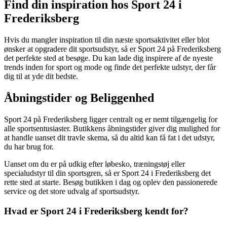
Find din inspiration hos Sport 24 i
Frederiksberg
Hvis du mangler inspiration til din næste sportsaktivitet eller blot
ønsker at opgradere dit sportsudstyr, så er Sport 24 på Frederiksberg
det perfekte sted at besøge. Du kan lade dig inspirere af de nyeste
trends inden for sport og mode og finde det perfekte udstyr, der får
dig til at yde dit bedste.
Åbningstider og Beliggenhed
Sport 24 på Frederiksberg ligger centralt og er nemt tilgængelig for
alle sportsentusiaster. Butikkens åbningstider giver dig mulighed for
at handle uanset dit travle skema, så du altid kan få fat i det udstyr,
du har brug for.
Uanset om du er på udkig efter løbesko, træningstøj eller
specialudstyr til din sportsgren, så er Sport 24 i Frederiksberg det
rette sted at starte. Besøg butikken i dag og oplev den passionerede
service og det store udvalg af sportsudstyr.
Hvad er Sport 24 i Frederiksberg kendt for?