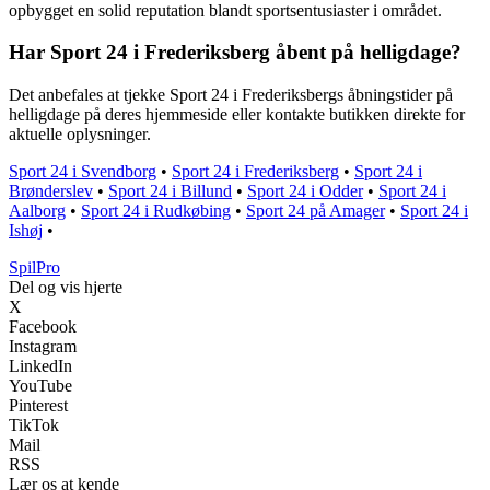
opbygget en solid reputation blandt sportsentusiaster i området.
Har Sport 24 i Frederiksberg åbent på helligdage?
Det anbefales at tjekke Sport 24 i Frederiksbergs åbningstider på
helligdage på deres hjemmeside eller kontakte butikken direkte for
aktuelle oplysninger.
Sport 24 i Svendborg
•
Sport 24 i Frederiksberg
•
Sport 24 i
Brønderslev
•
Sport 24 i Billund
•
Sport 24 i Odder
•
Sport 24 i
Aalborg
•
Sport 24 i Rudkøbing
•
Sport 24 på Amager
•
Sport 24 i
Ishøj
•
Spil
Pro
Del og vis hjerte
X
Facebook
Instagram
LinkedIn
YouTube
Pinterest
TikTok
Mail
RSS
Lær os at kende